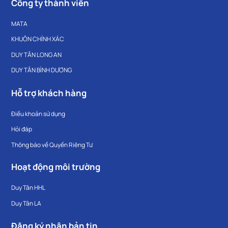
Công ty thành viên
MATA
KHUÔN CHÍNH XÁC
DUY TÂN LONG AN
DUY TÂN BÌNH DƯƠNG
Hỗ trợ khách hàng
Điều khoản sử dụng
Hỏi đáp
Thông báo về Quyền Riêng Tư
Hoạt động môi trường
Duy Tân HHL
Duy Tân LA
Đăng ký nhận bản tin