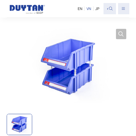
<
EN
VN
JP