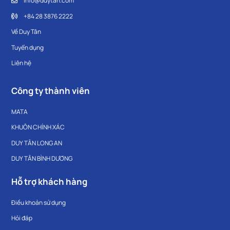
info@duytan.com
+84 28 3876 2222
Về Duy Tân
Tuyển dụng
Liên hệ
Công ty thành viên
MATA
KHUÔN CHÍNH XÁC
DUY TÂN LONG AN
DUY TÂN BÌNH DƯƠNG
Hỗ trợ khách hàng
Điều khoản sử dụng
Hỏi đáp