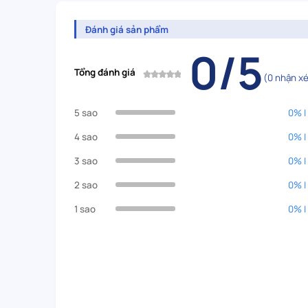
Đánh giá sản phẩm
0/5
Tổng đánh giá
(0 nhận xé
5 sao
0% |
4 sao
0% |
3 sao
0% |
2 sao
0% |
1 sao
0% |