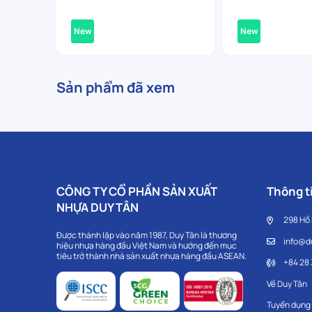
New
New
Sản phẩm đã xem
CÔNG TY CỔ PHẦN SẢN XUẤT
Thông ti
NHỰA DUY TÂN
298 Hồ
Được thành lập vào năm 1987, Duy Tân là thương
info@d
hiệu nhựa hàng đầu Việt Nam và hướng đến mục
tiêu trở thành nhà sản xuất nhựa hàng đầu ASEAN.
+84 28
Về Duy Tân
Tuyển dụng