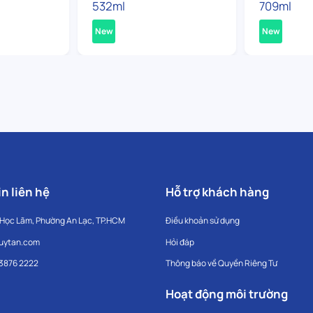
532ml
709ml
New
New
n liên hệ
Hỗ trợ khách hàng
 Học Lãm, Phường An Lạc, TP.HCM
Điều khoản sử dụng
uytan.com
Hỏi đáp
 3876 2222
Thông báo về Quyền Riêng Tư
Hoạt động môi trường