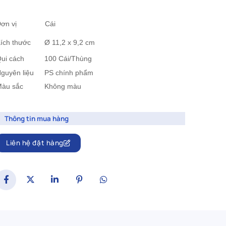
Đơn vị Cái
ích thước
	Ø 11,2 x 9,2
cm
ui cách
		10
0 Cái/Thùng
guyên liệu
PS chính phẩm
àu sắc
		Không màu
Thông tin mua hàng
Liên hệ đặt hàng