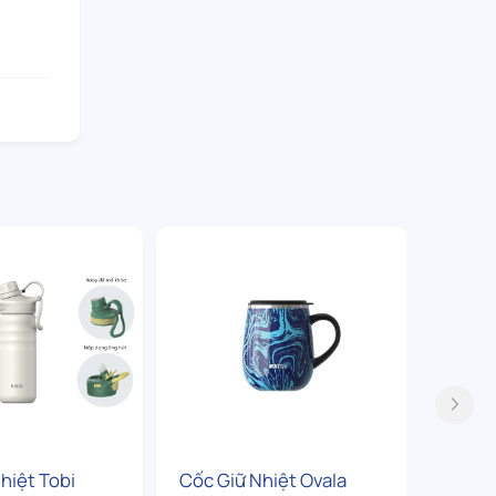
hiệt Tobi
Cốc Giữ Nhiệt Ovala
Bình G