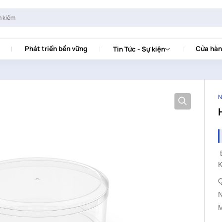
Phát triển bền vững
Cửa hàn
Tin Tức - Sự kiện
N
K
Q
N
M