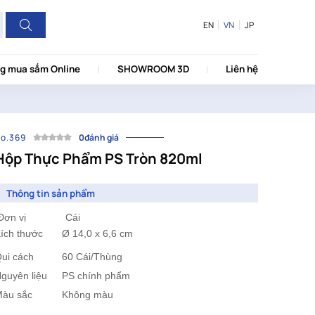
EN
VN
JP
g mua sắm Online
SHOWROOM 3D
Liên hệ
o.369
0đánh giá
Hộp Thực Phẩm PS Tròn 820ml
Thông tin sản phẩm
Đơn vị Cái
ích thước
	Ø 14,0 x 6,6
cm
ui cách
		60
Cái/Thùng
guyên liệu
PS chính phẩm
àu sắc
		Không màu