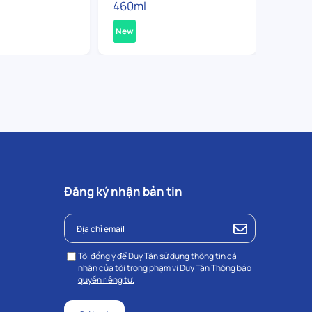
460ml
360ml
New
New
Đăng ký nhận bản tin
Tôi đồng ý để Duy Tân sử dụng thông tin cá
nhân của tôi trong phạm vi Duy Tân
Thông báo
quyền riêng tư.