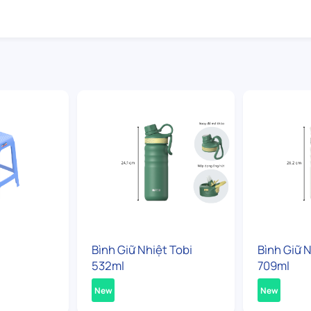
Bình Giữ Nhiệt Tobi
Bình Giữ N
532ml
709ml
New
New