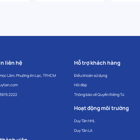
n liên hệ
Hỗ trợ khách hàng
 Học Lãm, Phường An Lạc, TP.HCM
Điều khoản sử dụng
uytan.com
Hỏi đáp
 3876 2222
Thông báo về Quyền Riêng Tư
Hoạt động môi trường
Duy Tân HHL
Duy Tân LA
 thành viên