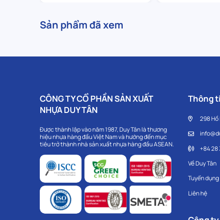
Sản phẩm đã xem
CÔNG TY CỔ PHẦN SẢN XUẤT
Thông ti
NHỰA DUY TÂN
298 Hồ
Được thành lập vào năm 1987, Duy Tân là thương
info@d
hiệu nhựa hàng đầu Việt Nam và hướng đến mục
tiêu trở thành nhà sản xuất nhựa hàng đầu ASEAN.
+84 28
Về Duy Tân
Tuyển dụng
Liên hệ
Công ty