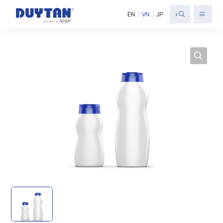
<
EN
VN
JP