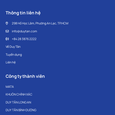
Thông tin liên hệ
298 Hồ Học Lãm, Phường An Lạc, TP.HCM
info@duytan.com
+84 28 3876 2222
Về Duy Tân
Tuyển dụng
Liên hệ
Công ty thành viên
MATA
KHUÔN CHÍNH XÁC
DUY TÂN LONG AN
DUY TÂN BÌNH DƯƠNG