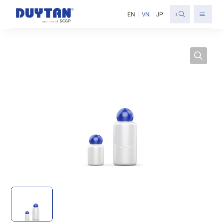
<
EN
VN
JP