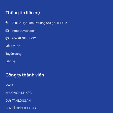
Thông tin liên hệ
298 Hồ Học Lãm, Phường An Lạc, TP.HCM
info@duytan.com
+84 28 3876 2222
Về Duy Tân
Tuyển dụng
Liên hệ
Công ty thành viên
MATA
KHUÔN CHÍNH XÁC
DUY TÂN LONG AN
DUY TÂN BÌNH DƯƠNG