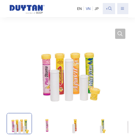
<
EN
VN
JP