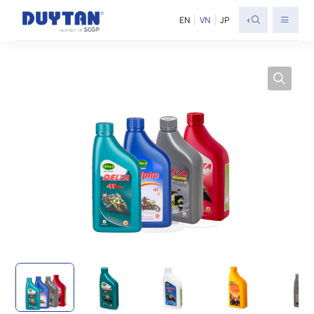
<
EN
VN
JP