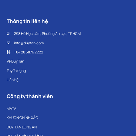
Thông tin liên hệ
298 Hồ Học Lãm, Phường An Lạc, TP.HCM
info@duytan.com
+84 28 3876 2222
Về Duy Tân
Tuyển dụng
Liên hệ
Công ty thành viên
MATA
KHUÔN CHÍNH XÁC
DUY TÂN LONG AN