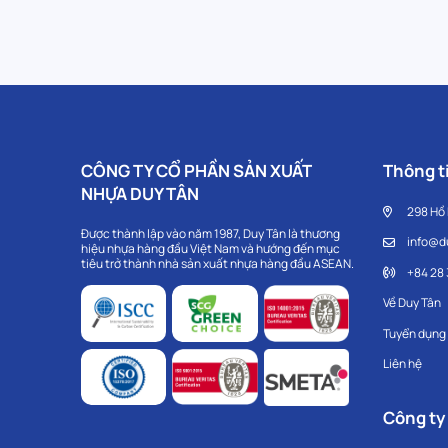
CÔNG TY CỔ PHẦN SẢN XUẤT
Thông ti
NHỰA DUY TÂN
298 Hồ
Được thành lập vào năm 1987, Duy Tân là thương
info@d
hiệu nhựa hàng đầu Việt Nam và hướng đến mục
tiêu trở thành nhà sản xuất nhựa hàng đầu ASEAN.
+84 28
Về Duy Tân
Tuyển dụng
Liên hệ
Công ty