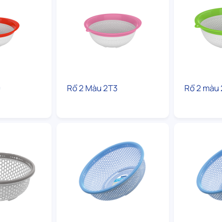
0
Rổ 2 Màu 2T3
Rổ 2 màu