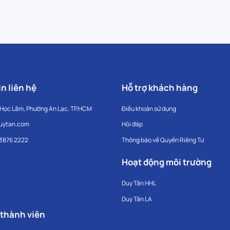
n liên hệ
Hỗ trợ khách hàng
 Học Lãm, Phường An Lạc, TP.HCM
Điều khoản sử dụng
uytan.com
Hỏi đáp
 3876 2222
Thông báo về Quyền Riêng Tư
Hoạt động môi trường
Duy Tân HHL
Duy Tân LA
 thành viên