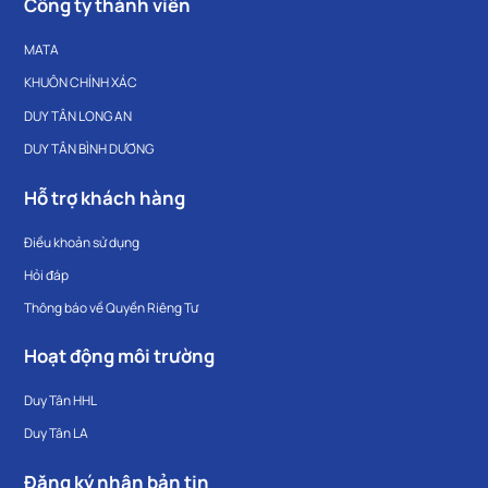
Công ty thành viên
MATA
KHUÔN CHÍNH XÁC
DUY TÂN LONG AN
DUY TÂN BÌNH DƯƠNG
Hỗ trợ khách hàng
Điều khoản sử dụng
Hỏi đáp
Thông báo về Quyền Riêng Tư
Hoạt động môi trường
Duy Tân HHL
Duy Tân LA
Đăng ký nhận bản tin