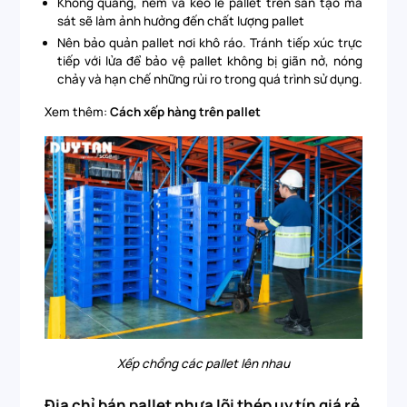
Không quăng, ném và kéo lê pallet trên sàn tạo ma
sát sẽ làm ảnh hưởng đến chất lượng pallet
Nên bảo quản pallet nơi khô ráo. Tránh tiếp xúc trực
tiếp với lửa để bảo vệ pallet không bị giãn nở, nóng
chảy và hạn chế những rủi ro trong quá trình sử dụng.
Xem thêm:
Cách xếp hàng trên pallet
Xếp chồng các pallet lên nhau
Địa chỉ bán pallet nhựa lõi thép uy tín giá rẻ