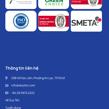
Thông tin liên hệ
298 Hồ Học Lãm, Phường An Lạc, TP.HCM
info@duytan.com
+84 28 3876 2222
Về Duy Tân
Tuyển dụng