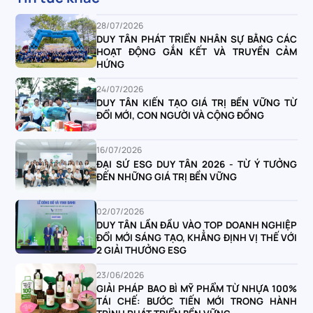
28/07/2026
DUY TÂN PHÁT TRIỂN NHÂN SỰ BẰNG CÁC
HOẠT ĐỘNG GẮN KẾT VÀ TRUYỀN CẢM
HỨNG
24/07/2026
DUY TÂN KIẾN TẠO GIÁ TRỊ BỀN VỮNG TỪ
ĐỔI MỚI, CON NGƯỜI VÀ CỘNG ĐỒNG
16/07/2026
ĐẠI SỨ ESG DUY TÂN 2026 - TỪ Ý TƯỞNG
ĐẾN NHỮNG GIÁ TRỊ BỀN VỮNG
02/07/2026
DUY TÂN LẦN ĐẦU VÀO TOP DOANH NGHIỆP
ĐỔI MỚI SÁNG TẠO, KHẲNG ĐỊNH VỊ THẾ VỚI
2 GIẢI THƯỞNG ESG
23/06/2026
GIẢI PHÁP BAO BÌ MỸ PHẨM TỪ NHỰA 100%
TÁI CHẾ: BƯỚC TIẾN MỚI TRONG HÀNH