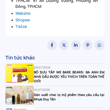
TP.HCM: 91 An Dương Vương, Phường An
Đông, TP.HCM
Website
Shopee
Tiktok
Tin tức khác
29/07/2026
BỘ SƯU TẬP WE BARE BEARS: BA ANH EM
NHÀ GẤU ĐƯỢC YÊU THÍCH TRÊN TOÀN THẾ
GIỚI
15/07/2026
Sản xuất chai lọ mỹ phẩm theo yêu cầu tại
Nhựa Duy Tân