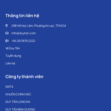
Thông tin liên hệ
298 Hồ Học Lãm, Phường An Lạc, TP.HCM
info@duytan.com
+84 28 3876 2222
Về Duy Tân
Tuyển dụng
Liên hệ
Công ty thành viên
MATA
KHUÔN CHÍNH XÁC
DUY TÂN LONG AN
DUY TÂN BÌNH DƯƠNG