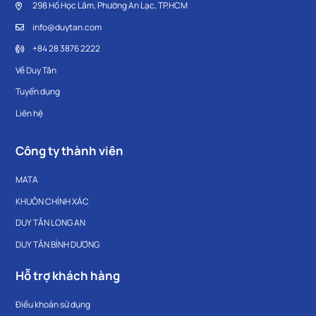
298 Hồ Học Lãm, Phường An Lạc, TP.HCM
info@duytan.com
+84 28 3876 2222
Về Duy Tân
Tuyển dụng
Liên hệ
Công ty thành viên
MATA
KHUÔN CHÍNH XÁC
DUY TÂN LONG AN
DUY TÂN BÌNH DƯƠNG
Hỗ trợ khách hàng
Điều khoản sử dụng