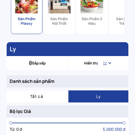
ẩm
Sản Phẩm
Sản Phẩm
Sản Phẩm 2
Sản Phẩm
Plassy
Nội Thất
Màu
Trẻ Em
Ly
Sắp xếp
Hiển thị
Danh sách sản phẩm
Tất cả
Ly
Bộ lọc Giá
Từ:
0 đ
5.000.000 đ