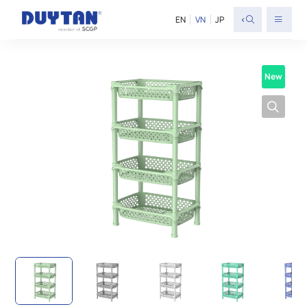
<
EN
VN
JP
New