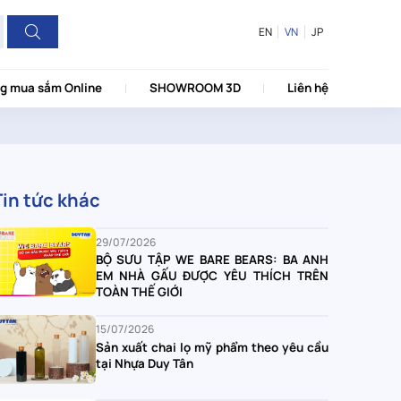
EN
VN
JP
g mua sắm Online
SHOWROOM 3D
Liên hệ
Tin tức khác
29/07/2026
BỘ SƯU TẬP WE BARE BEARS: BA ANH
EM NHÀ GẤU ĐƯỢC YÊU THÍCH TRÊN
TOÀN THẾ GIỚI
15/07/2026
Sản xuất chai lọ mỹ phẩm theo yêu cầu
tại Nhựa Duy Tân