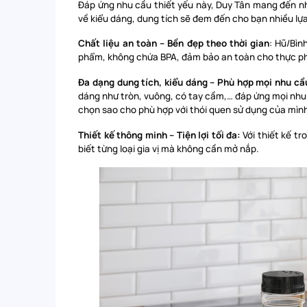
Đáp ứng nhu cầu thiết yếu này, Duy Tân mang đến nh
về kiểu dáng, dung tích sẽ đem đến cho bạn nhiều lự
Chất liệu an toàn – Bền đẹp theo thời gian
: Hũ/Bìn
phẩm, không chứa BPA, đảm bảo an toàn cho thực phẩ
Đa dạng dung tích, kiểu dáng – Phù hợp mọi nhu cầ
dáng như tròn, vuông, có tay cầm,… đáp ứng mọi nhu 
chọn sao cho phù hợp với thói quen sử dụng của mìn
Thiết kế thông minh – Tiện lợi tối đa:
Với thiết kế t
biết từng loại gia vị mà không cần mở nắp.