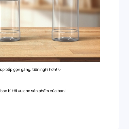
iúp bếp gọn gàng, tiện nghi hơn! ✨
 bao bì tối ưu cho sản phẩm của bạn!