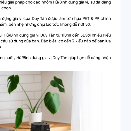
iều giải pháp cho các nhóm Hũ/Bình đựng gia vị, sự đa dạng
a chọn.
h đựng gia vị của Duy Tân được làm từ nhựa PET & PP chính
m, bền nhẹ nhưng chịu lực tốt, không dễ nứt vỡ.
u:
Hũ/Bình đựng gia vị Duy Tân từ 110ml đến 5L với nhiều kiểu
cầu sử dụng của bạn. Đặc biệt, có đến 3 kiểu nắp để bạn lựa
h.
rong suốt, Hũ/Bình đựng gia vị Duy Tân giúp bạn dễ dàng nhận