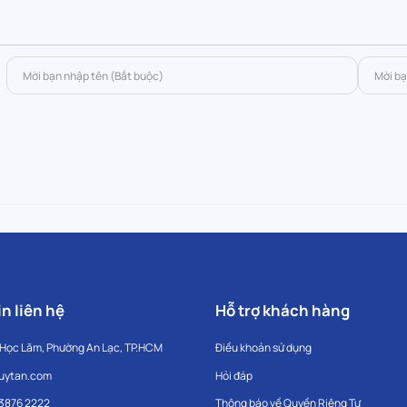
n liên hệ
Hỗ trợ khách hàng
 Học Lãm, Phường An Lạc, TP.HCM
Điều khoản sử dụng
uytan.com
Hỏi đáp
 3876 2222
Thông báo về Quyền Riêng Tư