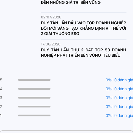
ĐẾN NHỮNG GIÁ TRỊ BỀN VỮNG
02/07/2026
DUY TÂN LẦN ĐẦU VÀO TOP DOANH NGHIỆP
ĐỔI MỚI SÁNG TẠO, KHẲNG ĐỊNH VỊ THẾ VỚI
2 GIẢI THƯỞNG ESG
17/06/2026
DUY TÂN LẦN THỨ 2 ĐẠT TOP 50 DOANH
NGHIỆP PHÁT TRIỂN BỀN VỮNG TIÊU BIỂU
5
0% | 0 đánh giá
4
0% | 0 đánh giá
3
0% | 0 đánh giá
2
0% | 0 đánh giá
1
0% | 0 đánh giá