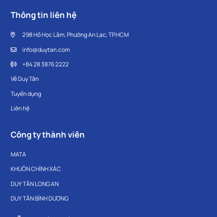
Thông tin liên hệ
298 Hồ Học Lãm, Phường An Lạc, TP.HCM
info@duytan.com
+84 28 3876 2222
Về Duy Tân
Tuyển dụng
Liên hệ
Công ty thành viên
MATA
KHUÔN CHÍNH XÁC
DUY TÂN LONG AN
DUY TÂN BÌNH DƯƠNG