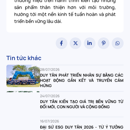
thương hiệu trên hành trình kiến tạo những
sản phẩm thân thiện hơn với môi trường,
hướng tới một nền kinh tế tuần hoàn và phát
triển bền vững lâu dài.
Tin tức khác
28/07/2026
DUY TÂN PHÁT TRIỂN NHÂN SỰ BẰNG CÁC
HOẠT ĐỘNG GẮN KẾT VÀ TRUYỀN CẢM
HỨNG
24/07/2026
DUY TÂN KIẾN TẠO GIÁ TRỊ BỀN VỮNG TỪ
ĐỔI MỚI, CON NGƯỜI VÀ CỘNG ĐỒNG
16/07/2026
ĐẠI SỨ ESG DUY TÂN 2026 - TỪ Ý TƯỞNG