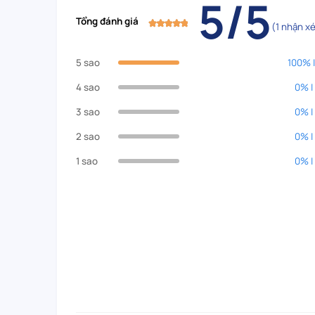
5/5
Tổng đánh giá
(1 nhận xé
5 sao
100% |
4 sao
0% |
3 sao
0% |
2 sao
0% |
1 sao
0% |