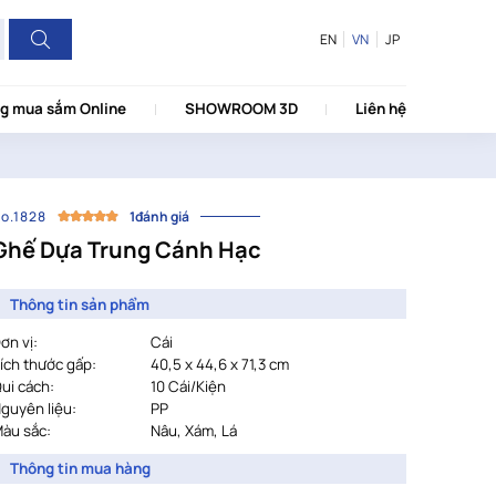
EN
VN
JP
g mua sắm Online
SHOWROOM 3D
Liên hệ
o.1828
1đánh giá
Ghế Dựa Trung Cánh Hạc
Thông tin sản phẩm
ơn vị:
Cái
ích thước gấp:
40,5 x 44,6 x 71,3 cm
ui cách:
				10 
Cái/Kiện
guyên liệu:
PP
àu sắc:
				Nâu, Xám, Lá
Thông tin mua hàng