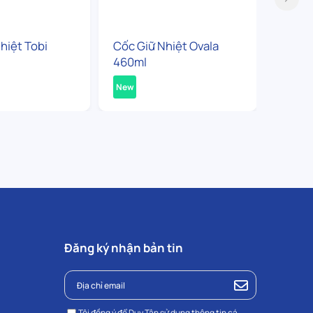
hiệt Tobi
Cốc Giữ Nhiệt Ovala
Bình G
460ml
360ml
New
New
Đăng ký nhận bản tin
Tôi đồng ý để Duy Tân sử dụng thông tin cá