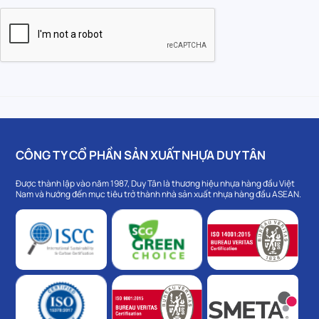
CÔNG TY CỔ PHẦN SẢN XUẤT NHỰA DUY TÂN
Được thành lập vào năm 1987, Duy Tân là thương hiệu nhựa hàng đầu Việt
Nam và hướng đến mục tiêu trở thành nhà sản xuất nhựa hàng đầu ASEAN.