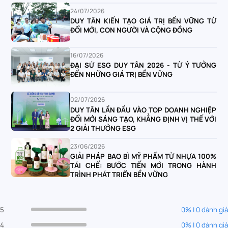
24/07/2026
DUY TÂN KIẾN TẠO GIÁ TRỊ BỀN VỮNG TỪ
ĐỔI MỚI, CON NGƯỜI VÀ CỘNG ĐỒNG
16/07/2026
ĐẠI SỨ ESG DUY TÂN 2026 - TỪ Ý TƯỞNG
ĐẾN NHỮNG GIÁ TRỊ BỀN VỮNG
02/07/2026
DUY TÂN LẦN ĐẦU VÀO TOP DOANH NGHIỆP
ĐỔI MỚI SÁNG TẠO, KHẲNG ĐỊNH VỊ THẾ VỚI
2 GIẢI THƯỞNG ESG
23/06/2026
GIẢI PHÁP BAO BÌ MỸ PHẨM TỪ NHỰA 100%
TÁI CHẾ: BƯỚC TIẾN MỚI TRONG HÀNH
TRÌNH PHÁT TRIỂN BỀN VỮNG
5
0% | 0 đánh giá
4
0% | 0 đánh giá