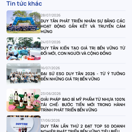
Tin tức khác
28/07/2026
DUY TÂN PHÁT TRIỂN NHÂN SỰ BẰNG CÁC
HOẠT ĐỘNG GẮN KẾT VÀ TRUYỀN CẢM
HỨNG
24/07/2026
DUY TÂN KIẾN TẠO GIÁ TRỊ BỀN VỮNG TỪ
ĐỔI MỚI, CON NGƯỜI VÀ CỘNG ĐỒNG
16/07/2026
ĐẠI SỨ ESG DUY TÂN 2026 - TỪ Ý TƯỞNG
ĐẾN NHỮNG GIÁ TRỊ BỀN VỮNG
23/06/2026
GIẢI PHÁP BAO BÌ MỸ PHẨM TỪ NHỰA 100%
TÁI CHẾ: BƯỚC TIẾN MỚI TRONG HÀNH
TRÌNH PHÁT TRIỂN BỀN VỮNG
17/06/2026
DUY TÂN LẦN THỨ 2 ĐẠT TOP 50 DOANH
NGHIỆP PHÁT TRIỂN BỀN VỮNG TIÊU BIỂU