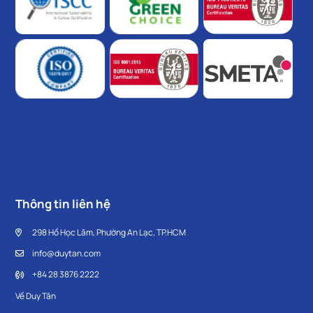
Thông tin liên hệ
298 Hồ Học Lãm, Phường An Lạc, TP.HCM
info@duytan.com
+84 28 3876 2222
Về Duy Tân