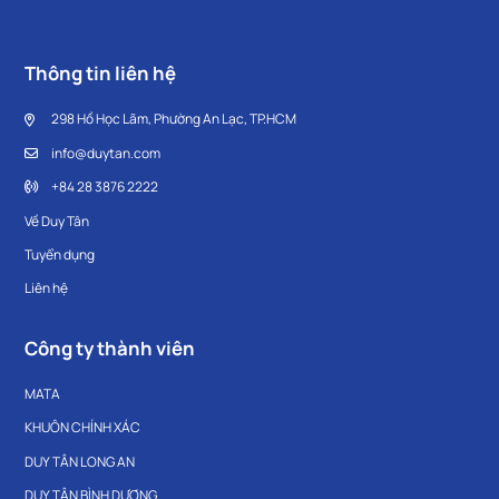
Thông tin liên hệ
298 Hồ Học Lãm, Phường An Lạc, TP.HCM
info@duytan.com
+84 28 3876 2222
Về Duy Tân
Tuyển dụng
Liên hệ
Công ty thành viên
MATA
KHUÔN CHÍNH XÁC
DUY TÂN LONG AN
DUY TÂN BÌNH DƯƠNG