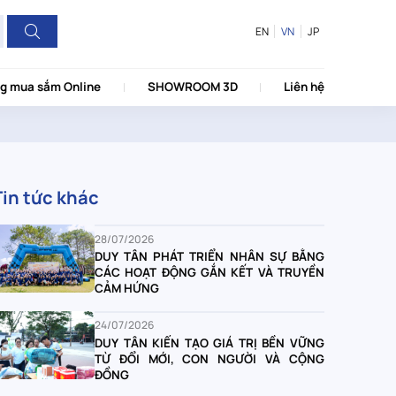
EN
VN
JP
g mua sắm Online
SHOWROOM 3D
Liên hệ
Tin tức khác
28/07/2026
DUY TÂN PHÁT TRIỂN NHÂN SỰ BẰNG
CÁC HOẠT ĐỘNG GẮN KẾT VÀ TRUYỀN
CẢM HỨNG
24/07/2026
DUY TÂN KIẾN TẠO GIÁ TRỊ BỀN VỮNG
TỪ ĐỔI MỚI, CON NGƯỜI VÀ CỘNG
ĐỒNG