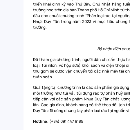
triển khai định kỳ vào Thứ Bảy, Chủ Nhật hàng tu
trường học trên địa bàn Thành phố Hồ Chí Minh từ th
đầu cho chuỗi chương trình “Phân loại rác tại nguồn
Nhựa Duy Tân trong năm 2023 vì mục tiêu chung là
trường.
Bộ nhận diện chươ
Để tham gia chương trình, người dân chỉ cần thực hiệ
loại, túi nilon, vỏ hộp sữa) khô, sạch và điện thoại 
thu gom sẽ được vận chuyển tới các nhà máy tái ch
tuần hoàn.
Quà tặng tại chương trình là các sản phẩm gia dụn
môi trường như túi vải, túi đựng rác tự phân huỷ si
tiếp cận với các sản phẩm Nhựa Duy Tân chất lượn
lần. Các gia đình, khách hàng có thể theo dõi lịch 
Duy Tân để cùng chung tay phân loại rác tại nguồn vì
Hotline:
(+84) 091 447 9185