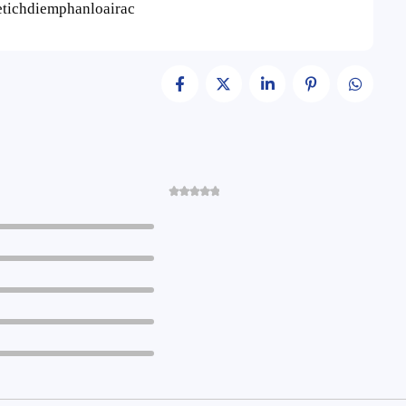
etichdiemphanloairac