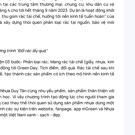
ần tại các trung tâm thương mại, chung cư, khu dân cư và
áng 4 cho tới hết tháng 9 năm 2023. Dự án là hoạt động khởi
, thu gom rác tái chế, hướng tới nền kinh tế tuần hoàn” của
 xây dựng thói quen phân loại rác tại nguồn, bảo vệ môi
ng trình “Đổi rác lấy quà”
n 03 bước: Phân loại rác; Mang rác tái chế (giấy, nhựa, kim
di động tới Green Day; Tích điểm, đổi quà. Rác tái chế sau khi
ế, tạo thành các sản phẩm có ích theo mô hình nền kinh tế
g Nhựa Duy Tân cùng nhu yếu phẩm, sản phẩm thân thiện với
nh học. Vì vậy chương trình tạo động lực cho người tham gia
g cao thay thế thói quen sử dụng sản phẩm nhựa dùng một
trình các sự kiện trên website, fanpage, app mGreen và Nhựa
 một Việt Nam xanh - sạch - đẹp.