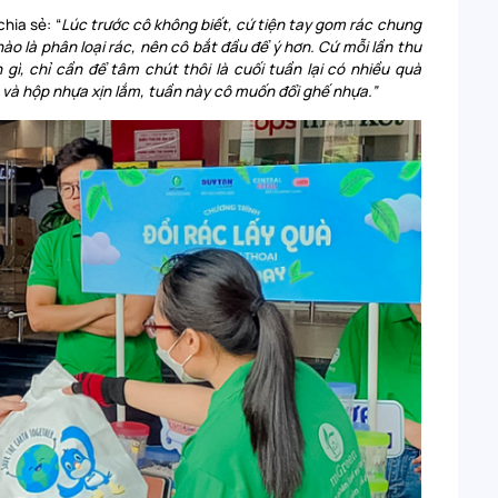
hia sẻ: “
Lúc trước cô không biết, cứ tiện tay gom rác chung
nào là phân loại rác, nên cô bắt đầu để ý hơn. Cứ mỗi lần thu
gì, chỉ cần để tâm chút thôi là cuối tuần lại có nhiều quà
và hộp nhựa xịn lắm, tuần này cô muốn đổi ghế nhựa.”