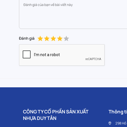
Đánh giá
CÔNG TY CỔ PHẦN SẢN XUẤT
Thông ti
NHỰA DUY TÂN
298 Hồ