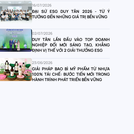
16/07/2026
ĐẠI SỨ ESG DUY TÂN 2026 - TỪ Ý
TƯỞNG ĐẾN NHỮNG GIÁ TRỊ BỀN VỮNG
02/07/2026
DUY TÂN LẦN ĐẦU VÀO TOP DOANH
NGHIỆP ĐỔI MỚI SÁNG TẠO, KHẲNG
ĐỊNH VỊ THẾ VỚI 2 GIẢI THƯỞNG ESG
23/06/2026
GIẢI PHÁP BAO BÌ MỸ PHẨM TỪ NHỰA
100% TÁI CHẾ: BƯỚC TIẾN MỚI TRONG
HÀNH TRÌNH PHÁT TRIỂN BỀN VỮNG