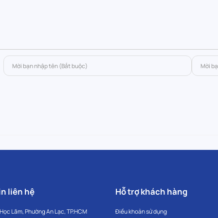
n liên hệ
Hỗ trợ khách hàng
 Học Lãm, Phường An Lạc, TP.HCM
Điều khoản sử dụng