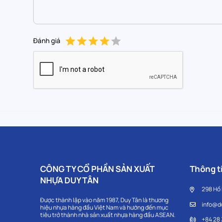
Đánh giá
CÔNG TY CỔ PHẦN SẢN XUẤT
Thông ti
NHỰA DUY TÂN
298 Hồ
Được thành lập vào năm 1987, Duy Tân là thương
info@d
hiệu nhựa hàng đầu Việt Nam và hướng đến mục
tiêu trở thành nhà sản xuất nhựa hàng đầu ASEAN.
+84 28