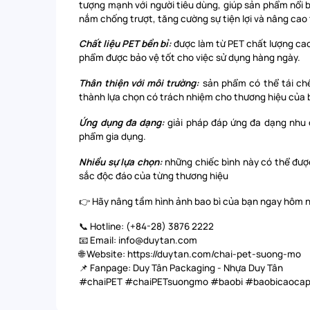
tượng mạnh với người tiêu dùng, giúp sản phẩm nổi 
nắm chống trượt, tăng cường sự tiện lợi và nâng cao 
Chất liệu PET bền bỉ:
được làm từ PET chất lượng cao
phẩm được bảo vệ tốt cho việc sử dụng hàng ngày.
Thân thiện với môi trường:
sản phẩm có thể tái chế
thành lựa chọn có trách nhiệm cho thương hiệu của 
Ứng dụng đa dạng:
giải pháp đáp ứng đa dạng nhu
phẩm gia dụng.
Nhiều sự lựa chọn:
những chiếc bình này có thể được
sắc độc đáo của từng thương hiệu
👉 Hãy nâng tầm hình ảnh bao bì của bạn ngay hôm n
📞 Hotline: (+84-28) 3876 2222
📧 Email: info@duytan.com
🌐 Website: https://duytan.com/chai-pet-suong-mo
📌 Fanpage:
Duy Tân Packaging
-
Nhựa Duy Tân
#chaiPET #chaiPETsuongmo #baobi #baobicaoca