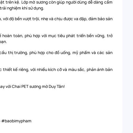
bật trên kệ. Lớp mờ sương còn giúp người dùng dễ dàng cầm
trải nghiệm khi sử dụng.
, với độ bền vượt trội, nhẹ và chịu được va đập, đảm bảo sản
 hoàn toàn, phù hợp với mục tiêu phát triển bền vững, trở
bạn.
 cầu thị trường, phù hợp cho đồ uống, mỹ phẩm và các sản
 thiết kế riêng, với nhiều kích cỡ và màu sắc, phản ánh bản
ay với Chai PET sương mờ Duy Tân!
p #baobimypham