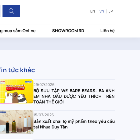
EN
VN
JP
g mua sắm Online
SHOWROOM 3D
Liên hệ
Tin tức khác
29/07/2026
BỘ SƯU TẬP WE BARE BEARS: BA ANH
EM NHÀ GẤU ĐƯỢC YÊU THÍCH TRÊN
TOÀN THẾ GIỚI
15/07/2026
Sản xuất chai lọ mỹ phẩm theo yêu cầu
tại Nhựa Duy Tân