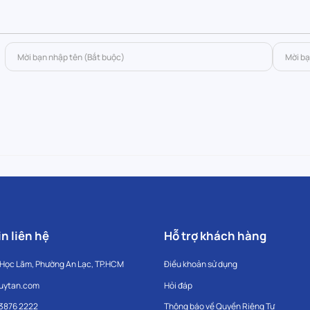
n liên hệ
Hỗ trợ khách hàng
 Học Lãm, Phường An Lạc, TP.HCM
Điều khoản sử dụng
uytan.com
Hỏi đáp
 3876 2222
Thông báo về Quyền Riêng Tư