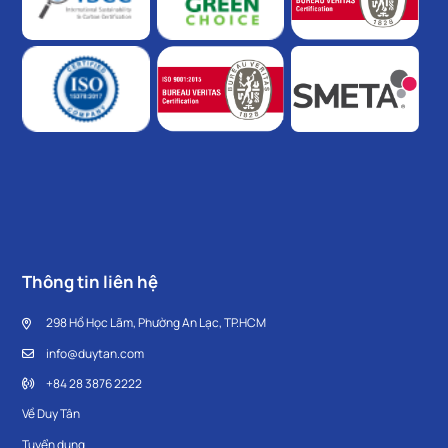
Thông tin liên hệ
298 Hồ Học Lãm, Phường An Lạc, TP.HCM
info@duytan.com
+84 28 3876 2222
Về Duy Tân
Tuyển dụng