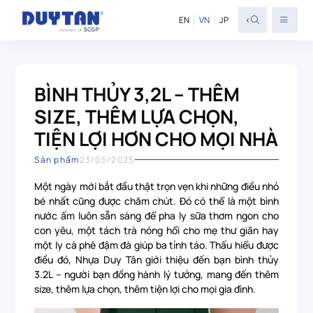
<
EN
VN
JP
BÌNH THỦY 3,2L – THÊM
SIZE, THÊM LỰA CHỌN,
TIỆN LỢI HƠN CHO MỌI NHÀ
Sản phẩm
23/05/2025
Một ngày mới bắt đầu thật trọn vẹn khi những điều nhỏ
bé nhất cũng được chăm chút. Đó có thể là một bình
nước ấm luôn sẵn sàng để pha ly sữa thơm ngon cho
con yêu, một tách trà nóng hổi cho mẹ thư giãn hay
một ly cà phê đậm đà giúp ba tỉnh táo. Thấu hiểu được
điều đó, Nhựa Duy Tân giới thiệu đến bạn bình thủy
3.2L – người bạn đồng hành lý tưởng, mang đến thêm
size, thêm lựa chọn, thêm tiện lợi cho mọi gia đình.