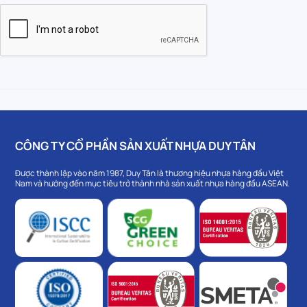
CÔNG TY CỔ PHẦN SẢN XUẤT NHỰA DUY TÂN
Được thành lập vào năm 1987, Duy Tân là thương hiệu nhựa hàng đầu Việt
Nam và hướng đến mục tiêu trở thành nhà sản xuất nhựa hàng đầu ASEAN.