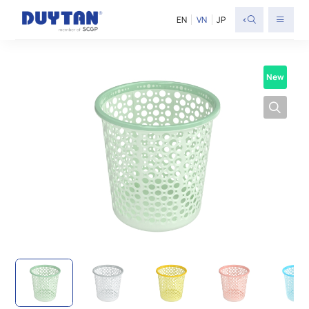
<
EN
VN
JP
New