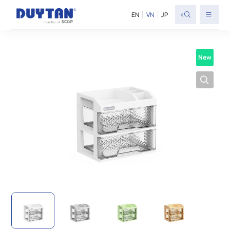
<
EN
VN
JP
New