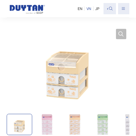
<
EN
VN
JP