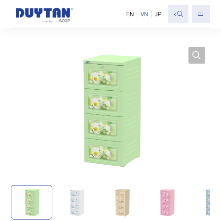
<
EN
VN
JP