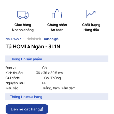
Giao hàng
Chứng nhận
Chất lượng
Nhanh chóng
An toàn
Hàng đầu
No.1752/3-1
0đánh giá
Tủ HOMI 4 Ngăn - 3L1N
Thông tin sản phẩm
Đơn vị:
Cái
Kích thước:
36 x 36 x 80.5 cm
Qui cách:
1 
Cái/Thùng
Nguyên liệu:
PP
Màu sắc:
				Trắng, Xám, Xám đậm
Thông tin mua hàng
Liên hệ đặt hàng