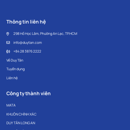
Thông tin liên hệ
298 Hồ Học Lãm, Phường An Lạc, TP.HCM
info@duytan.com
+84 28 3876 2222
Về Duy Tân
Tuyển dụng
Liên hệ
Công ty thành viên
MATA
KHUÔN CHÍNH XÁC
DUY TÂN LONG AN