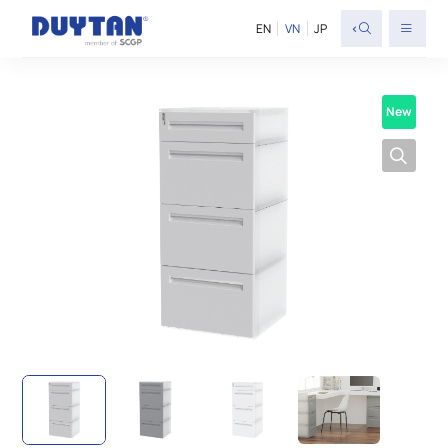
<
EN
VN
JP
New