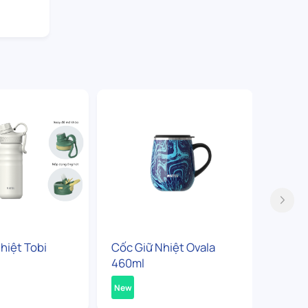
hiệt Tobi
Cốc Giữ Nhiệt Ovala
Bình G
460ml
360ml
New
New