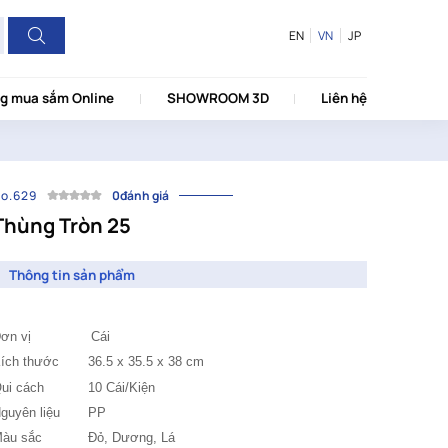
EN
VN
JP
g mua sắm Online
SHOWROOM 3D
Liên hệ
o.629
0đánh giá
Thùng Tròn 25
Thông tin sản phẩm
Đơn vị Cái
ích thước
36.5 x 35.5 x 38 cm
ui cách
10 Cái/Kiện
guyên liệu
PP
àu sắc
		Đỏ, Dương, 
Lá