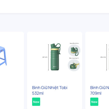
Bình Giữ Nhiệt Tobi
Bình Giữ N
532ml
709ml
New
New