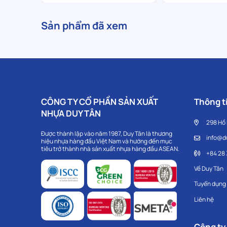
Sản phẩm đã xem
CÔNG TY CỔ PHẦN SẢN XUẤT
Thông ti
NHỰA DUY TÂN
298 Hồ
Được thành lập vào năm 1987, Duy Tân là thương
info@d
hiệu nhựa hàng đầu Việt Nam và hướng đến mục
tiêu trở thành nhà sản xuất nhựa hàng đầu ASEAN.
+84 28
Về Duy Tân
Tuyển dụng
Liên hệ
Công ty