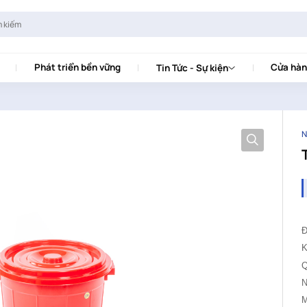
Phát triển bền vững
Cửa hàn
Tin Tức - Sự kiện
N
K
Q
N
M