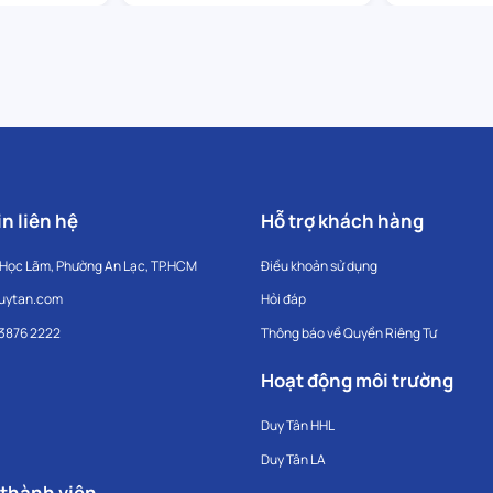
n liên hệ
Hỗ trợ khách hàng
 Học Lãm, Phường An Lạc, TP.HCM
Điều khoản sử dụng
uytan.com
Hỏi đáp
 3876 2222
Thông báo về Quyền Riêng Tư
Hoạt động môi trường
Duy Tân HHL
Duy Tân LA
 thành viên