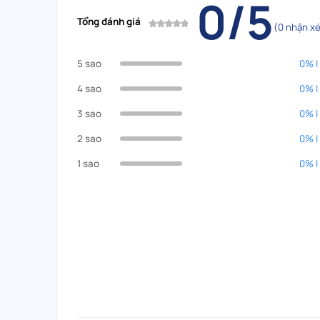
0/5
Tổng đánh giá
(0 nhận xé
5 sao
0% |
4 sao
0% |
3 sao
0% |
2 sao
0% |
1 sao
0% |