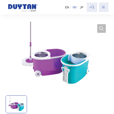
<
EN
VN
JP