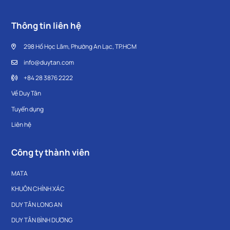
Thông tin liên hệ
298 Hồ Học Lãm, Phường An Lạc, TP.HCM
info@duytan.com
+84 28 3876 2222
Về Duy Tân
Tuyển dụng
Liên hệ
Công ty thành viên
MATA
KHUÔN CHÍNH XÁC
DUY TÂN LONG AN
DUY TÂN BÌNH DƯƠNG