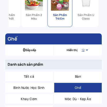
Sản Phẩm
Sản Phẩm 2
Sản Phẩm
Sản Phẩm U
Nội Thất
Màu
Trẻ Em
Glass
Ghế
Sắp xếp
Hiển thị
Danh sách sản phẩm
Tất cả
Bàn
Bình Nước Học Sinh
Ghế
Khay Cơm
Móc Dù - Kẹp Áo