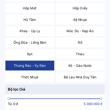
Hộp Mứt
Hộp Giấy
Hũ Tăm
Kệ Nhựa
Khay - Úp Ly
Móc Dù - Kẹp Áo
Ống Đũa - Lồng Bàn
Rổ
Sọt
Thau
Thùng Rác - Ky Rác
Xô - Gáo Nước
Thớt Nhựa
Bộ Lau Nhà Duy Tân
Bộ lọc Giá
Từ:
0 đ
5.000.000 đ