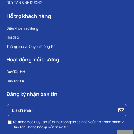
cầu sử dụng trong phòng khách, phòng bếp, phòng ngủ hay nhà
DUY TÂN BÌNH DƯƠNG
vệ sinh. Sản phẩm có đa dạng dung tích, màu sắc trang nhã và
kiểu dáng gọn gàng, giúp dễ dàng bố trí trong nhiều không gian
Hỗ trợ khách hàng
sống. Bên cạnh đó, chất liệu nhựa PP bền nhẹ cùng thiết kế dễ
vệ sinh cũng mang đến sự tiện lợi trong quá trình sử dụng hằng
Điều khoản sử dụng
ngày.
Hỏi đáp
Thông báo về Quyền Riêng Tư
Hoạt động môi trường
Duy Tân HHL
Duy Tân LA
Đăng ký nhận bản tin
Tôi đồng ý để Duy Tân sử dụng thông tin cá nhân của tôi trong phạm vi
Duy Tân
Thông báo quyền riêng tư.