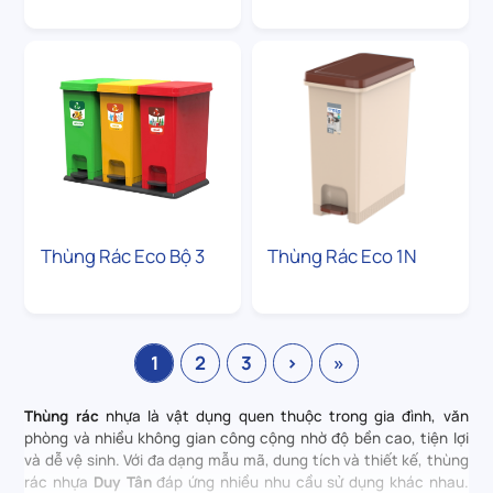
Thùng Rác Eco Bộ 3
Thùng Rác Eco 1N
1
2
3
›
»
Thùng rác
nhựa là vật dụng quen thuộc trong gia đình, văn
phòng và nhiều không gian công cộng nhờ độ bền cao, tiện lợi
và dễ vệ sinh. Với đa dạng mẫu mã, dung tích và thiết kế, thùng
rác nhựa
Duy Tân
đáp ứng nhiều nhu cầu sử dụng khác nhau.