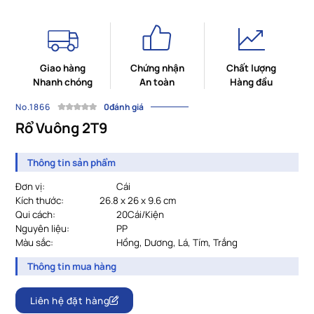
Giao hàng
Chứng nhận
Chất lượng
Nhanh chóng
An toàn
Hàng đầu
No.1866
0đánh giá
Rổ Vuông 2T9
Thông tin sản phẩm
Đơn vị:
Cái
Kích thước:
26.8 x 26 x 9.6 cm
Qui cách:
20
Cái/Kiện
Nguyên liệu:
PP
Màu sắc:
				Hồng, Dương, Lá, Tím, Trắng
Thông tin mua hàng
Liên hệ đặt hàng