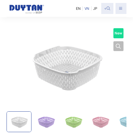
<
EN
VN
JP
New