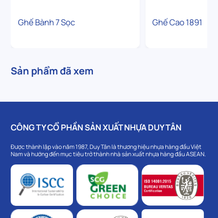
Ghế Bành 7 Sọc
Ghế Cao 1891
Sản phẩm đã xem
CÔNG TY CỔ PHẦN SẢN XUẤT NHỰA DUY TÂN
Được thành lập vào năm 1987, Duy Tân là thương hiệu nhựa hàng đầu Việt
Nam và hướng đến mục tiêu trở thành nhà sản xuất nhựa hàng đầu ASEAN.