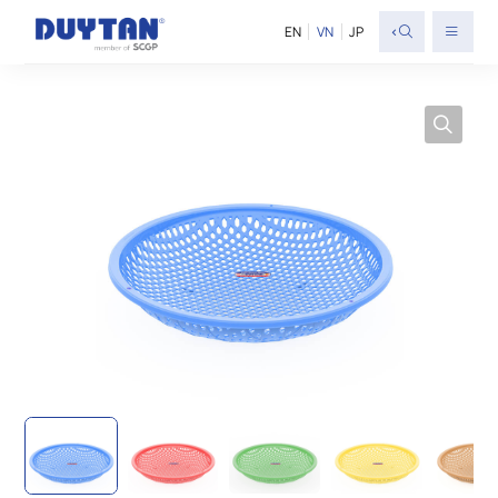
<
EN
VN
JP