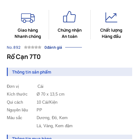
Giao hàng
Chứng nhận
Chất lượng
Nhanh chóng
An toàn
Hàng đầu
No.892
0đánh giá
Rổ Cạn 7T0
Thông tin sản phẩm
Đơn vị Cái
Kích thước
	Ø 70
x 13,5 cm
Qui cách
		10
Cái/Kiện
Nguyên liệu
PP
Màu sắc
Dương,
Đỏ, Kem
Lá, Vàng, Kem đậm
Thông tin mua hàng