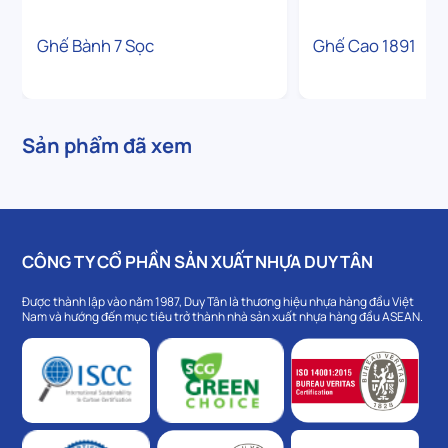
Ghế Bành 7 Sọc
Ghế Cao 1891
Sản phẩm đã xem
CÔNG TY CỔ PHẦN SẢN XUẤT NHỰA DUY TÂN
Được thành lập vào năm 1987, Duy Tân là thương hiệu nhựa hàng đầu Việt
Nam và hướng đến mục tiêu trở thành nhà sản xuất nhựa hàng đầu ASEAN.