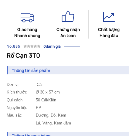
Giao hàng
Chứng nhận
Chất lượng
Nhanh chóng
An toàn
Hàng đầu
No.885
0đánh giá
Rổ Cạn 3T0
Thông tin sản phẩm
Đơn vị Cái
Kích thước
	Ø 
30 x 57 cm
Qui cách
		50
Cái/Kiện
Nguyên liệu
PP
Màu sắc
Dương,
Đỏ, Kem
Lá, Vàng, Kem đậm
Thông tin mua hàng