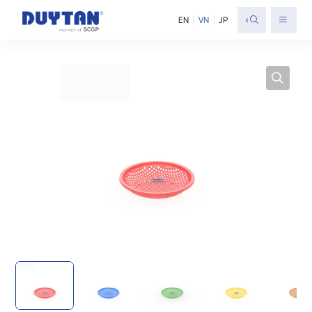
<
EN
VN
JP