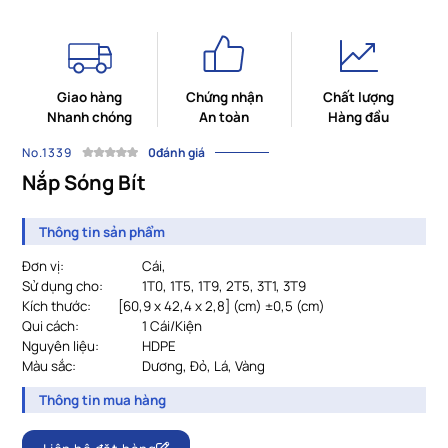
Giao hàng
Chứng nhận
Chất lượng
Nhanh chóng
An toàn
Hàng đầu
No.1339
0đánh giá
Nắp Sóng Bít
Thông tin sản phẩm
Đơn vị:
Cái,
Sử dụng cho:
1T0, 1T5, 1T9, 2T5, 3T1, 3T9
Kích thước:
		[
60,9 x 42,4 x 2,8] (cm) ±0,5 (cm)
Qui cách:
1 Cái/Kiện
Nguyên liệu:
HDPE
Màu sắc:
Dương, Đỏ, Lá, Vàng
Thông tin mua hàng