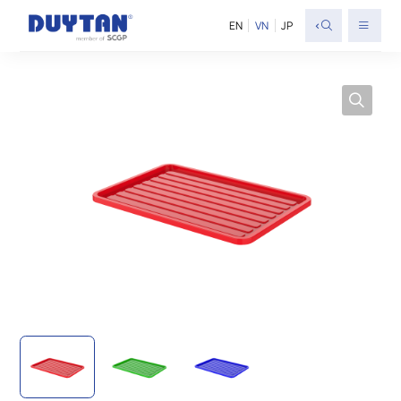
<
EN
VN
JP