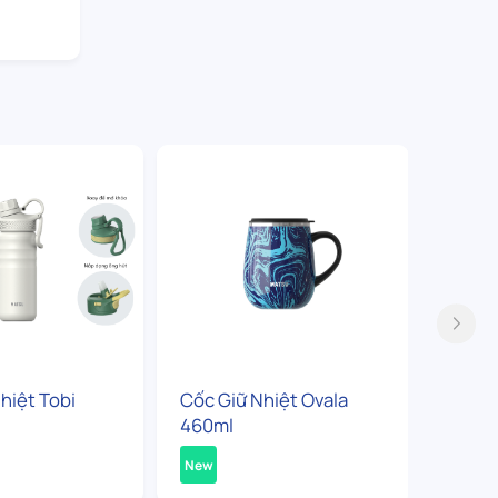
hiệt Tobi
Cốc Giữ Nhiệt Ovala
Bình G
460ml
360ml
New
New