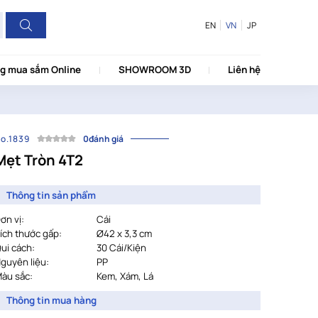
EN
VN
JP
g mua sắm Online
SHOWROOM 3D
Liên hệ
o.1839
0đánh giá
Mẹt Tròn 4T2
Thông tin sản phẩm
ơn vị:
Cái
ích thước gấp:
Ø42 x 3,3 cm
ui cách:
				30 
Cái/Kiện
guyên liệu:
PP
àu sắc:
				Kem, Xám, Lá
Thông tin mua hàng