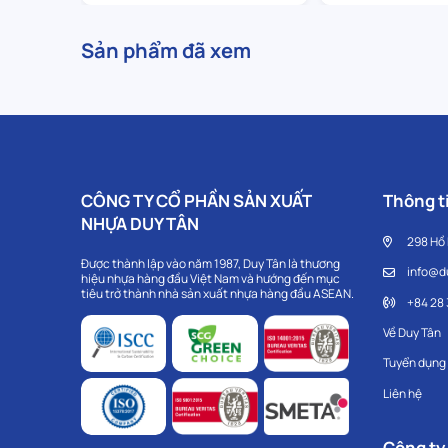
Sản phẩm đã xem
CÔNG TY CỔ PHẦN SẢN XUẤT
Thông ti
NHỰA DUY TÂN
298 Hồ
Được thành lập vào năm 1987, Duy Tân là thương
info@d
hiệu nhựa hàng đầu Việt Nam và hướng đến mục
tiêu trở thành nhà sản xuất nhựa hàng đầu ASEAN.
+84 28
Về Duy Tân
Tuyển dụng
Liên hệ
Công ty