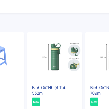
Bình Giữ Nhiệt Tobi
Bình Giữ N
532ml
709ml
New
New