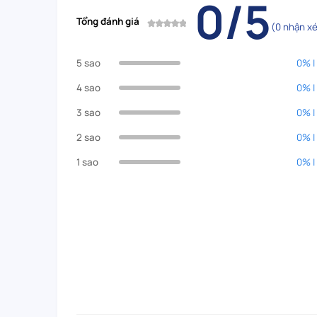
0/5
Tổng đánh giá
(0 nhận xé
5 sao
0% |
4 sao
0% |
3 sao
0% |
2 sao
0% |
1 sao
0% |