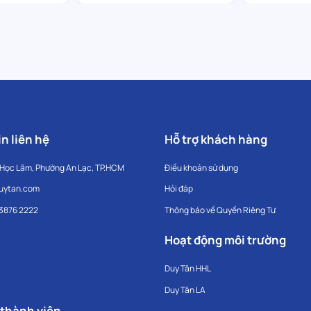
n liên hệ
Hỗ trợ khách hàng
 Học Lãm, Phường An Lạc, TP.HCM
Điều khoản sử dụng
uytan.com
Hỏi đáp
 3876 2222
Thông báo về Quyền Riêng Tư
Hoạt động môi trường
Duy Tân HHL
Duy Tân LA
 thành viên