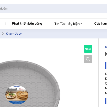
Phát triển bền vững
Cửa hàn
Tin Tức - Sự kiện
Khay - Úp Ly
N
New
Đ
K
Q
N
M