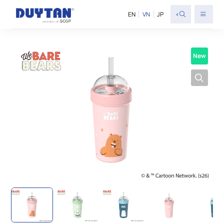
<
EN
VN
JP
New