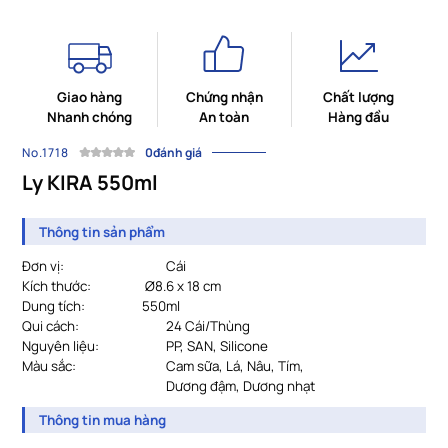
Giao hàng
Chứng nhận
Chất lượng
Nhanh chóng
An toàn
Hàng đầu
No.1718
0đánh giá
Ly KIRA 550ml
Thông tin sản phẩm
Đơn vị:
					C
ái
Kích thước:
Ø8.6 x 18 cm
Dung tích:
550ml
Qui cách:
24 Cái/Thùng
Nguyên liệu:
PP, SAN, Silicone
Màu sắc:
				Cam sữa, Lá, Nâu, Tím,
Dương đậm, Dương nhạt
Thông tin mua hàng