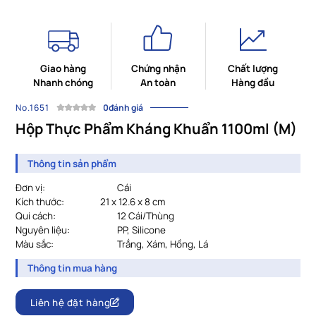
Giao hàng
Chứng nhận
Chất lượng
Nhanh chóng
An toàn
Hàng đầu
No.1651
0đánh giá
Hộp Thực Phẩm Kháng Khuẩn 1100ml (M)
Thông tin sản phẩm
Đơn vị:
Cái
Kích thước:
21 x 12.6 x 8 cm
Qui cách:
				12 
Cái/Thùng
Nguyên liệu:
PP, Silicone
Màu sắc:
				Trắng, Xám, Hồng, Lá
Thông tin mua hàng
Liên hệ đặt hàng