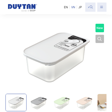
<
EN
VN
JP
New