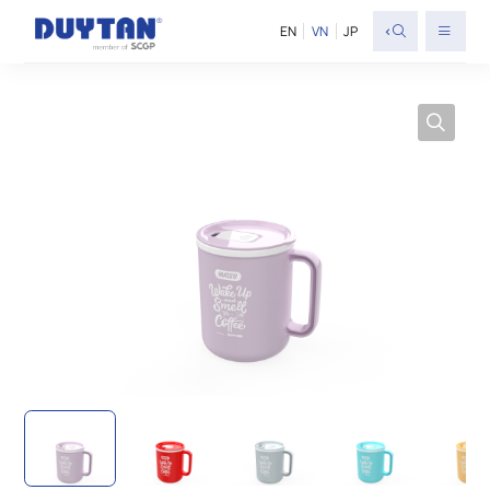
<
EN
VN
JP