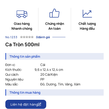
Giao hàng
Chứng nhận
Chất lượng
Nhanh chóng
An toàn
Hàng đầu
No.1233
0đánh giá
Ca Tròn 500ml
Thông tin sản phẩm
Đơn vị:
Cái
Kích thước:
9,6 x 12,4 x 12,4 cm
Qui cách:
20 Cái/Kiện
Nguyên liệu:
PP
Màu sắc:
Đỏ, Dương, Tím, Vàng, Xám
Thông tin mua hàng
Liên hệ đặt hàng