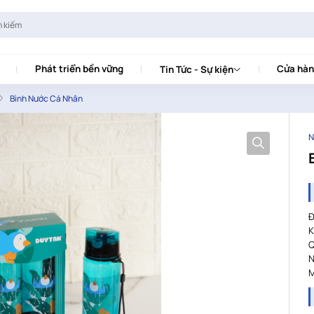
Phát triển bền vững
Cửa hàn
Tin Tức - Sự kiện
Bình Nước Cá Nhân
N
Đ
K
Q
N
M