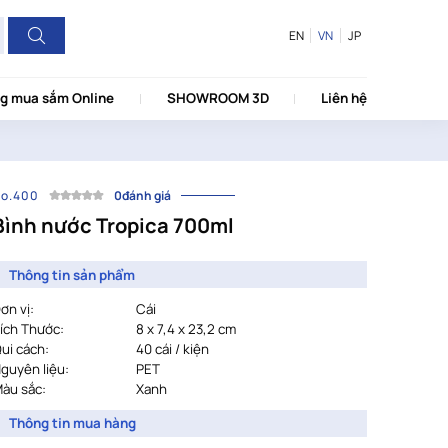
EN
VN
JP
g mua sắm Online
SHOWROOM 3D
Liên hệ
o.400
0đánh giá
Bình nước Tropica 700ml
Thông tin sản phẩm
ơn vị:
Cái
ích Thước:
8 x 7,4 x 23,2 cm
ui cách:
40 cái / kiện
guyên liệu:
PET
àu sắc:
Xanh
Thông tin mua hàng