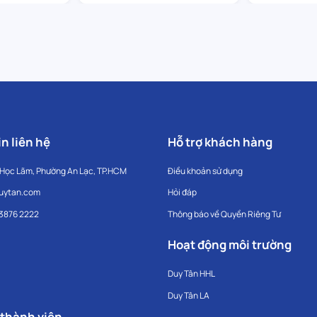
n liên hệ
Hỗ trợ khách hàng
 Học Lãm, Phường An Lạc, TP.HCM
Điều khoản sử dụng
uytan.com
Hỏi đáp
 3876 2222
Thông báo về Quyền Riêng Tư
Hoạt động môi trường
Duy Tân HHL
Duy Tân LA
 thành viên