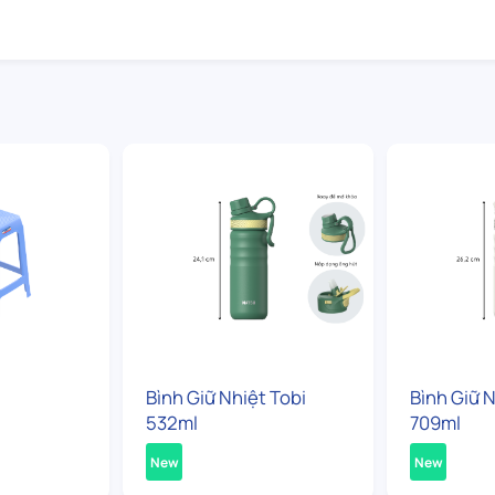
Bình Giữ Nhiệt Tobi
Bình Giữ N
532ml
709ml
New
New