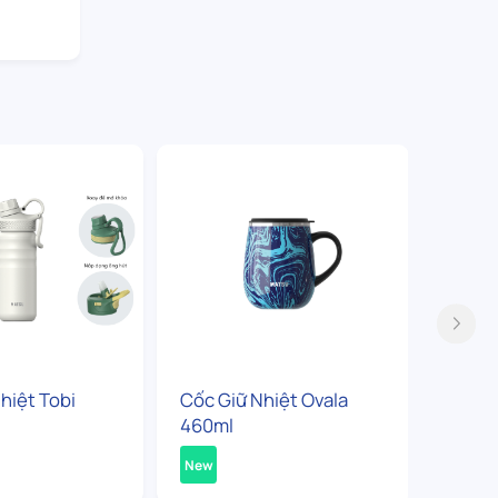
hiệt Tobi
Cốc Giữ Nhiệt Ovala
Bình G
460ml
360ml
New
New