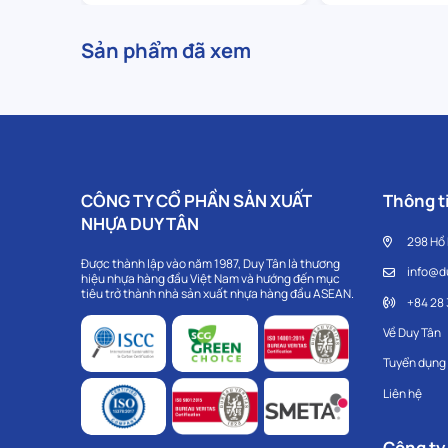
Sản phẩm đã xem
CÔNG TY CỔ PHẦN SẢN XUẤT
Thông ti
NHỰA DUY TÂN
298 Hồ
Được thành lập vào năm 1987, Duy Tân là thương
info@d
hiệu nhựa hàng đầu Việt Nam và hướng đến mục
tiêu trở thành nhà sản xuất nhựa hàng đầu ASEAN.
+84 28
Về Duy Tân
Tuyển dụng
Liên hệ
Công ty