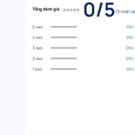
0/5
Tổng đánh giá
(0 nhận xé
5 sao
0% |
4 sao
0% |
3 sao
0% |
2 sao
0% |
1 sao
0% |