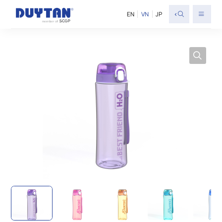
<
EN
VN
JP