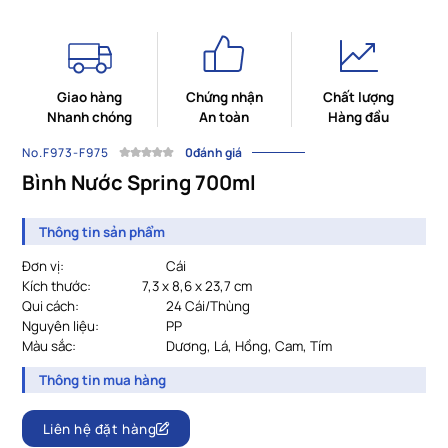
Giao hàng
Chứng nhận
Chất lượng
Nhanh chóng
An toàn
Hàng đầu
No.F973-F975
0đánh giá
Bình Nước Spring 700ml
Thông tin sản phẩm
Đơn vị:
Cái
Kích thước:
7,3 x 8,6 x 23,7 cm
Qui cách:
24 Cái/Thùng
Nguyên liệu:
PP
Màu sắc:
Dương, Lá, Hồng, Cam, Tím
Thông tin mua hàng
Liên hệ đặt hàng