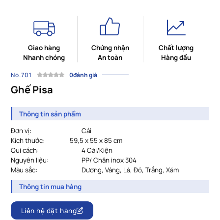
Giao hàng
Chứng nhận
Chất lượng
Nhanh chóng
An toàn
Hàng đầu
No.701
0đánh giá
Ghế Pisa
Thông tin sản phẩm
Đơn vị:
Cái
Kích thước:
59,5 x 55 x 85 cm
Qui cách:
4 Cái/Kiện
Nguyên liệu:
PP/ Chân inox 304
Màu sắc:
Dương, Vàng, Lá, Đỏ, Trắng, Xám
Thông tin mua hàng
Liên hệ đặt hàng