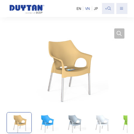
<
EN
VN
JP