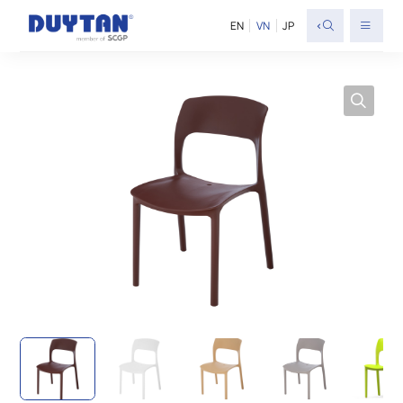
<
EN
VN
JP