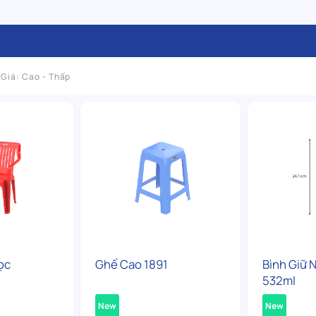
Giá: Cao - Thấp
ọc
Ghế Cao 1891
Bình Giữ 
532ml
New
New