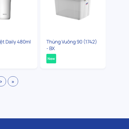
iệt Daily 480ml
Thùng Vuông 90 (1742)
- BX
New
›
»