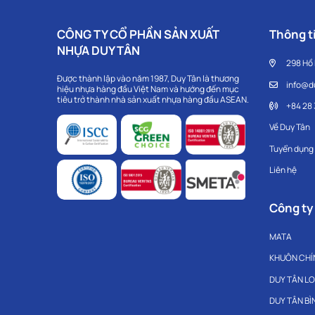
CÔNG TY CỔ PHẦN SẢN XUẤT
Thông ti
NHỰA DUY TÂN
298 Hồ
Được thành lập vào năm 1987, Duy Tân là thương
info@d
hiệu nhựa hàng đầu Việt Nam và hướng đến mục
tiêu trở thành nhà sản xuất nhựa hàng đầu ASEAN.
+84 28
Về Duy Tân
Tuyển dụng
Liên hệ
Công ty
MATA
KHUÔN CHÍ
DUY TÂN L
DUY TÂN B