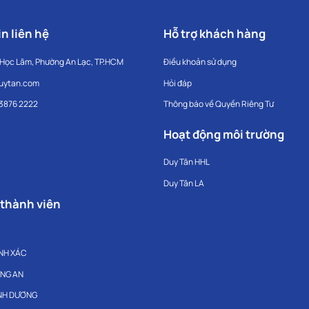
n liên hệ
Hỗ trợ khách hàng
 Học Lãm, Phường An Lạc, TP.HCM
Điều khoản sử dụng
uytan.com
Hỏi đáp
 3876 2222
Thông báo về Quyền Riêng Tư
Hoạt động môi trường
Duy Tân HHL
Duy Tân LA
 thành viên
NH XÁC
ONG AN
ÌNH DƯƠNG