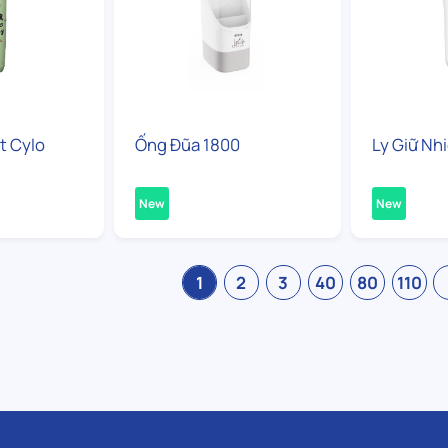
t Cylo
Ống Đũa 1800
Ly Giữ Nh
New
New
1
2
3
40
80
110