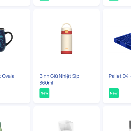
t Ovala
Bình Giữ Nhiệt Sip
Pallet D4 
360ml
New
New