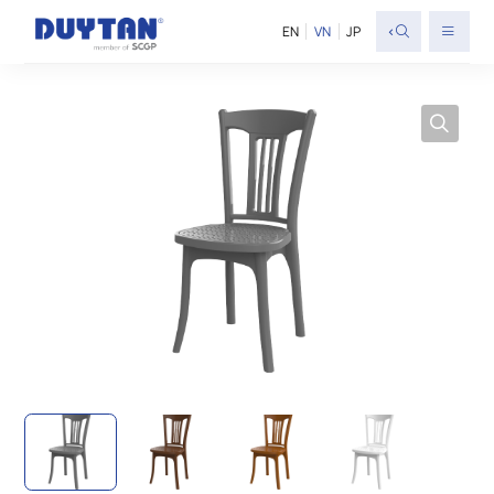
<
EN
VN
JP