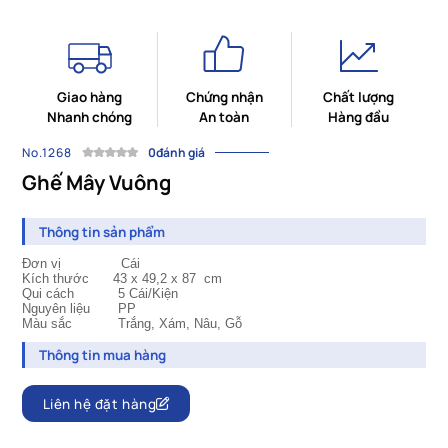
Giao hàng
Chứng nhận
Chất lượng
Nhanh chóng
An toàn
Hàng đầu
No.1268
0đánh giá
Ghế Mây Vuông
Thông tin sản phẩm
Đơn vị Cái
Kích thước
43 x 49,2 x 87
cm
Qui cách
		5
Cái/Kiện
Nguyên liệu
	PP
Màu sắc
Trắng, Xám, Nâu, Gỗ
Thông tin mua hàng
Liên hệ đặt hàng