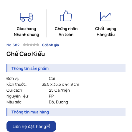
Giao hàng
Chứng nhận
Chất lượng
Nhanh chóng
An toàn
Hàng đầu
No.682
0đánh giá
Ghế Cao Kiểu
Thông tin sản phẩm
Đơn vị:
Cái
Kích thước:
35.5 x 35.5 x 44.9 cm
Qui cách:
				25 Cái/Kiện
Nguyên liệu:
			PP
Màu sắc:
Đỏ, Dương
Thông tin mua hàng
Liên hệ đặt hàng