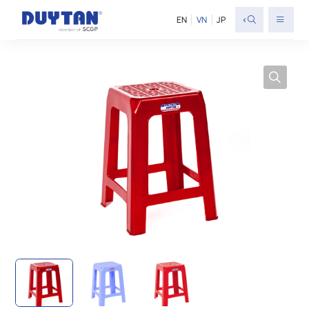
<
EN
VN
JP