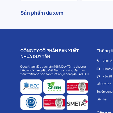
Sản phẩm đã xem
CÔNG TY CỔ PHẦN SẢN XUẤT
Thông ti
NHỰA DUY TÂN
298 Hồ
Được thành lập vào năm 1987, Duy Tân là thương
info@d
hiệu nhựa hàng đầu Việt Nam và hướng đến mục
tiêu trở thành nhà sản xuất nhựa hàng đầu ASEAN.
+84 28
Về Duy Tân
Tuyển dụng
Liên hệ
Công ty