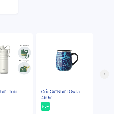
hiệt Tobi
Cốc Giữ Nhiệt Ovala
Bình G
460ml
360ml
New
New