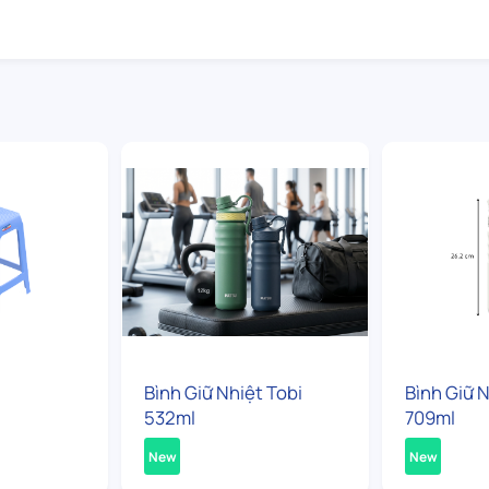
Bình Giữ Nhiệt Tobi
Bình Giữ N
532ml
709ml
New
New