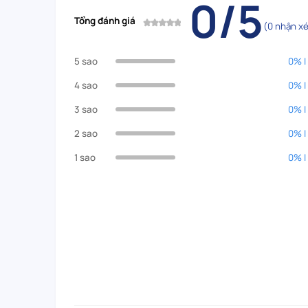
0/5
Tổng đánh giá
(0 nhận xé
5 sao
0% |
4 sao
0% |
3 sao
0% |
2 sao
0% |
1 sao
0% |