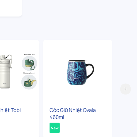
hiệt Tobi
Cốc Giữ Nhiệt Ovala
Bình G
460ml
360ml
New
New