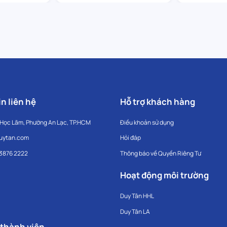
n liên hệ
Hỗ trợ khách hàng
 Học Lãm, Phường An Lạc, TP.HCM
Điều khoản sử dụng
uytan.com
Hỏi đáp
 3876 2222
Thông báo về Quyền Riêng Tư
Hoạt động môi trường
Duy Tân HHL
Duy Tân LA
 thành viên