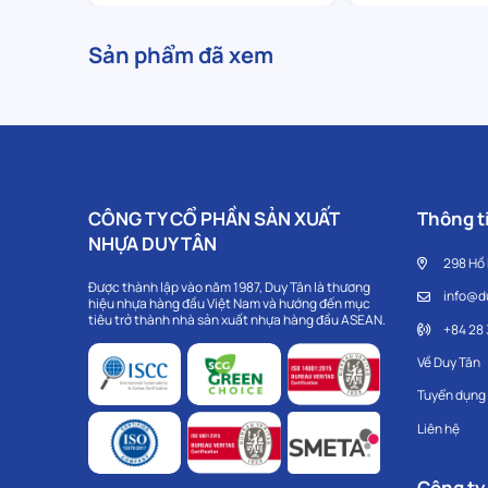
Sản phẩm đã xem
CÔNG TY CỔ PHẦN SẢN XUẤT
Thông ti
NHỰA DUY TÂN
298 Hồ
Được thành lập vào năm 1987, Duy Tân là thương
info@d
hiệu nhựa hàng đầu Việt Nam và hướng đến mục
tiêu trở thành nhà sản xuất nhựa hàng đầu ASEAN.
+84 28
Về Duy Tân
Tuyển dụng
Liên hệ
Công ty